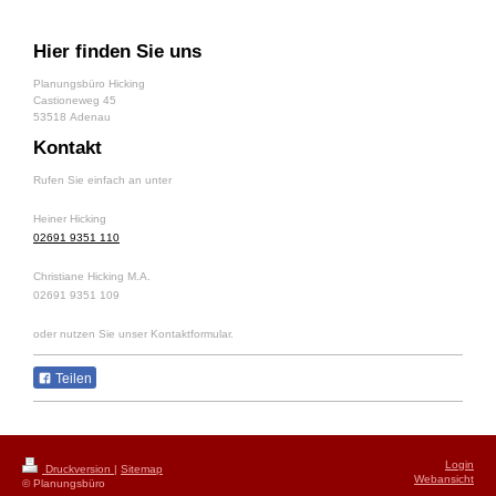
Hier finden Sie uns
Planungsbüro Hicking
Castioneweg
45
53518
Adenau
Kontakt
Rufen Sie einfach an unter
Heiner Hicking
02691 9351 110
Christiane Hicking M.A.
02691 9351 109
oder nutzen Sie unser Kontaktformular.
Teilen
Login
Druckversion
|
Sitemap
Webansicht
© Planungsbüro