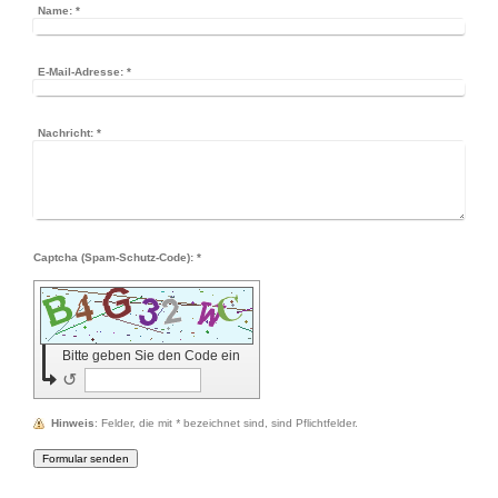
Name:
*
E-Mail-Adresse:
*
Nachricht:
*
Captcha (Spam-Schutz-Code): *
Bitte geben Sie den Code ein
↺
Hinweis
: Felder, die mit
*
bezeichnet sind, sind Pflichtfelder.